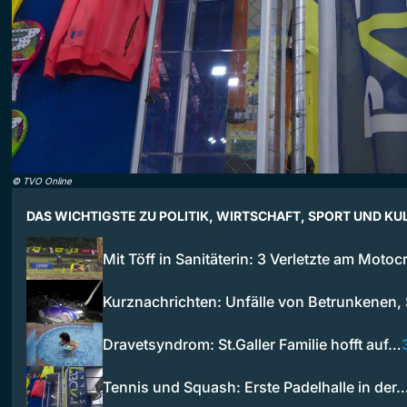
©
TVO Online
DAS WICHTIGSTE ZU POLITIK, WIRTSCHAFT, SPORT UND KU
Mit Töff in Sanitäterin: 3 Verletzte am Moto
Kurznachrichten: Unfälle von Betrunkenen,
Dravetsyndrom: St.Galler Familie hofft auf…
Tennis und Squash: Erste Padelhalle in der