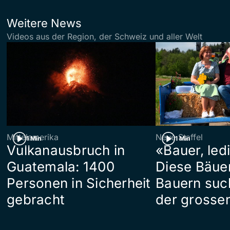
Weitere News
Videos aus der Region, der Schweiz und aller Welt
Mittelamerika
Neue Staffel
1 Min
1 Min
Vulkanausbruch in
«Bauer, led
Guatemala: 1400
Diese Bäue
Personen in Sicherheit
Bauern suc
gebracht
der grosse