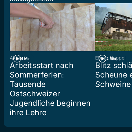
Aktuell
Ebnat-Kappel
4 Min
2 Min
Arbeitsstart nach
Blitz schlä
Sommerferien:
Scheune e
Tausende
Schweine 
Ostschweizer
Jugendliche beginnen
ihre Lehre