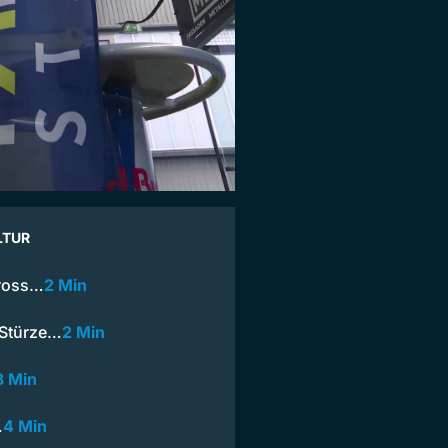
LTUR
cross…
2 Min
 Stürze…
2 Min
3 Min
…
4 Min