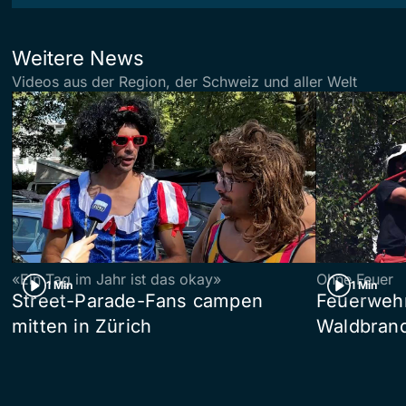
Weitere News
Videos aus der Region, der Schweiz und aller Welt
«Ein Tag im Jahr ist das okay»
Ohne Feuer
1 Min
1 Min
Street-Parade-Fans campen
Feuerwehr 
mitten in Zürich
Waldbrand