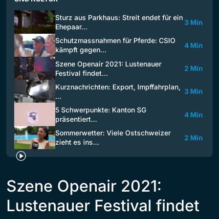
Sturz aus Parkhaus: Streit endet für ein
3 Min
Ehepaar…
Schutzmassnahmen für Pferde: CSIO
4 Min
kämpft gegen…
Szene Openair 2021: Lustenauer
2 Min
Festival findet…
Kurznachrichten: Export, Impffahrplan,
3 Min
…
5 Schwerpunkte: Kanton SG
4 Min
präsentiert…
Sommerwetter: Viele Ostschweizer
2 Min
zieht es ins…
Szene Openair 2021:
Lustenauer Festival findet