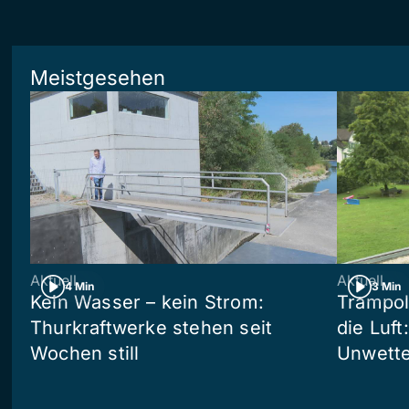
Meistgesehen
Aktuell
Aktuell
4 Min
3 Min
Kein Wasser – kein Strom:
Trampol
Thurkraftwerke stehen seit
die Luft
Wochen still
Unwetter