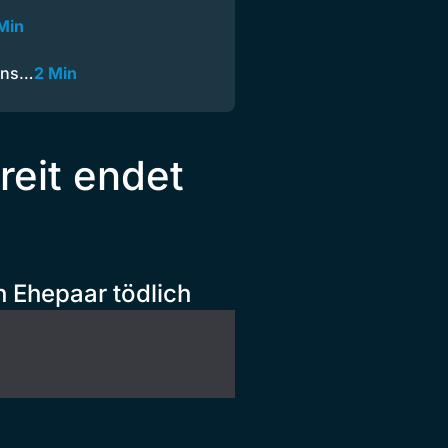
Min
 ins…
2 Min
reit endet
in Ehepaar tödlich