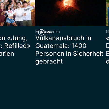
Mittelamerika
N
1 Min
on «Jung,
Vulkanausbruch in
«
: Refilled»
Guatemala: 1400
arien
Personen in Sicherheit
gebracht