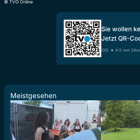
©
TVO Online
Sie wollen k
Jetzt QR-Co
iOS: ★ 4.5 von 5
And
Meistgesehen