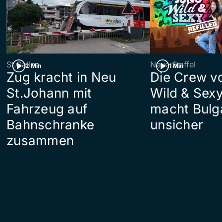
St.Gallen
Neue Staffel
2 Min
1 Min
Zug kracht in Neu
Die Crew v
St.Johann mit
Wild & Sexy
Fahrzeug auf
macht Bulg
Bahnschranke
unsicher
zusammen