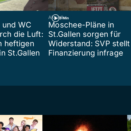
Aktuell
3 Min
n und WC
Moschee-Pläne in
rch die Luft:
St.Gallen sorgen für
m heftigen
Widerstand: SVP stellt
n St.Gallen
Finanzierung infrage