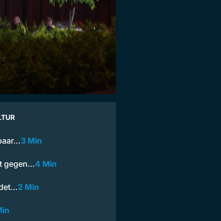
LTUR
epaar…
3 Min
ft gegen…
4 Min
ndet…
2 Min
Min