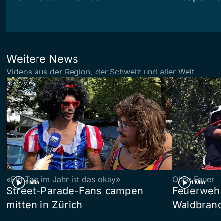
Weitere News
Videos aus der Region, der Schweiz und aller Welt
«Ein Tag im Jahr ist das okay»
Ohne Feuer
1 Min
1 Min
Street-Parade-Fans campen
Feuerwehr 
mitten in Zürich
Waldbrand