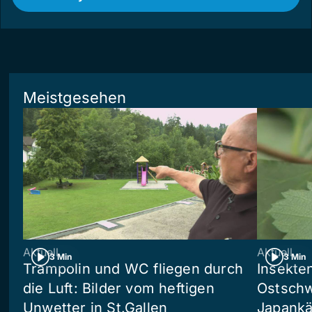
Meistgesehen
Aktuell
Aktuell
3 Min
3 Min
Trampolin und WC fliegen durch
Insekte
die Luft: Bilder vom heftigen
Ostschw
Unwetter in St.Gallen
Japankä