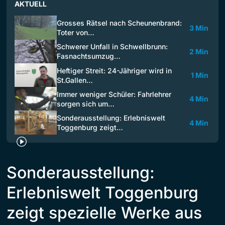
AKTUELL
Grosses Rätsel nach Scheunenbrand:
3 Min
Toter von…
Schwerer Unfall in Schwellbrunn:
2 Min
Fasnachtsumzug…
Heftiger Streit: 24-Jähriger wird in
1 Min
St.Gallen…
Immer weniger Schüler: Fahrlehrer
4 Min
sorgen sich um…
Sonderausstellung: Erlebniswelt
4 Min
Toggenburg zeigt…
Sonderausstellung:
Erlebniswelt Toggenburg
zeigt spezielle Werke aus