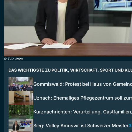
©
TVO Online
DAS WICHTIGSTE ZU POLITIK, WIRTSCHAFT, SPORT UND KU
Gommiswald: Protest bei Haus von Gemein
Uznach: Ehemaliges Pflegezentrum soll z
Kurznachrichten: Verurteilung, Gastfamilie
Sieg: Volley Amriswil ist Schweizer Meister
3