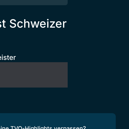
ist Schweizer
ister
eine TVO-Highlights verpassen?