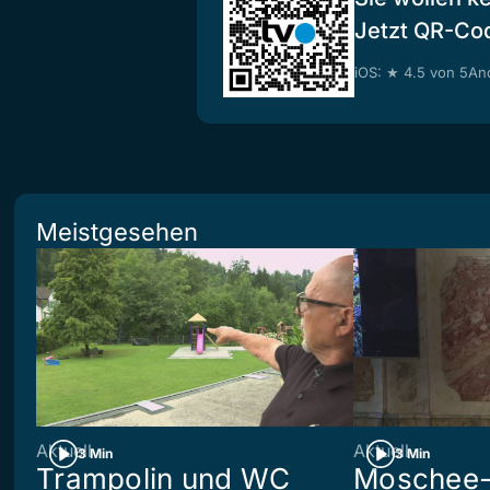
Jetzt QR-Co
iOS: ★ 4.5 von 5
And
Meistgesehen
Aktuell
Aktuell
3 Min
3 Min
Trampolin und WC
Moschee-