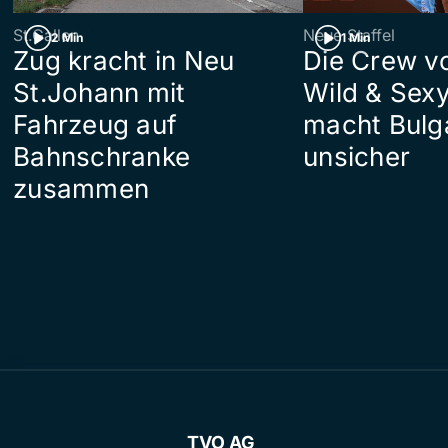
St.Gallen
Neue Staffel
2 Min
1 Min
Zug kracht in Neu
Die Crew v
St.Johann mit
Wild & Sexy
Fahrzeug auf
macht Bulg
Bahnschranke
unsicher
zusammen
TVO AG