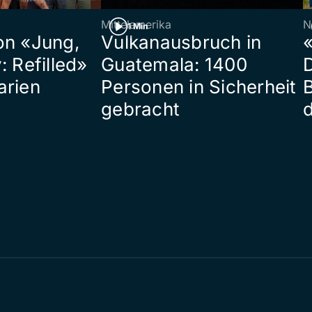
Mittelamerika
N
1 Min
on «Jung,
Vulkanausbruch in
«
: Refilled»
Guatemala: 1400
arien
Personen in Sicherheit
gebracht