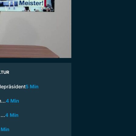
LTUR
depräsident
5 Min
um…
4 Min
n,…
4 Min
 Min