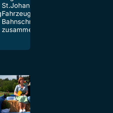
St.Johann mit
g
Fahrzeug auf
Bahnschranke
zusammen