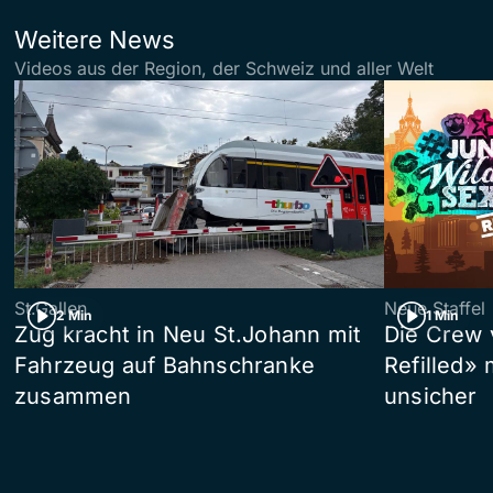
Weitere News
Videos aus der Region, der Schweiz und aller Welt
St.Gallen
Neue Staffel
2 Min
1 Min
Zug kracht in Neu St.Johann mit
Die Crew 
Fahrzeug auf Bahnschranke
Refilled»
zusammen
unsicher