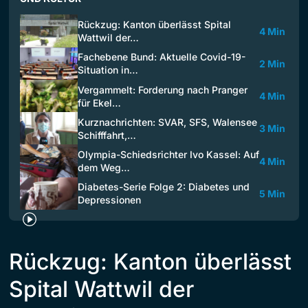
Rückzug: Kanton überlässt Spital
4 Min
Wattwil der…
Fachebene Bund: Aktuelle Covid-19-
2 Min
Situation in…
Vergammelt: Forderung nach Pranger
4 Min
für Ekel…
Kurznachrichten: SVAR, SFS, Walensee
3 Min
Schifffahrt,…
Olympia-Schiedsrichter Ivo Kassel: Auf
4 Min
dem Weg…
Diabetes-Serie Folge 2: Diabetes und
5 Min
Depressionen
Rückzug: Kanton überlässt
Spital Wattwil der