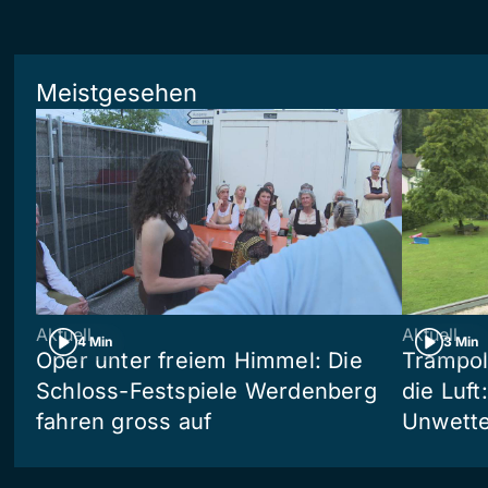
Meistgesehen
Aktuell
Aktuell
4 Min
3 Min
Oper unter freiem Himmel: Die
Trampol
Schloss-Festspiele Werdenberg
die Luft
fahren gross auf
Unwetter