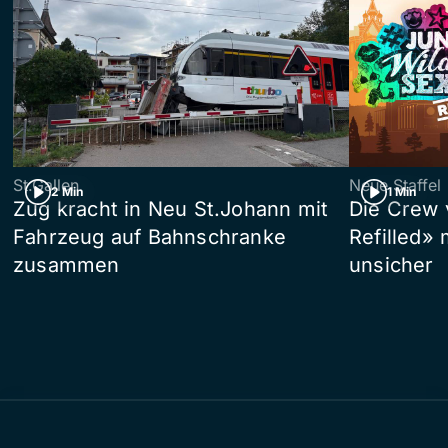
St.Gallen
Neue Staffel
2 Min
1 Min
Zug kracht in Neu St.Johann mit
Die Crew 
Fahrzeug auf Bahnschranke
Refilled»
zusammen
unsicher