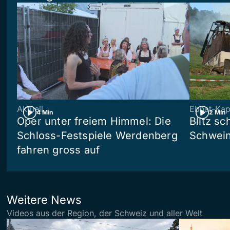
Aktuell
Ebnat-Kap
4 Min
2 Min
Oper unter freiem Himmel: Die
Blitz sc
Schloss-Festspiele Werdenberg
Schwein
fahren gross auf
Weitere News
Videos aus der Region, der Schweiz und aller Welt