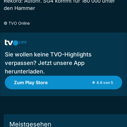
Rekord: Autonr. SG4 kommt für 180 000 unter
den Hammer
©
TVO Online
TIPP
Sie wollen keine TVO-Highlights
verpassen? Jetzt unsere App
herunterladen.
Zum Play Store
★ 4.6 von 5
Meistgesehen