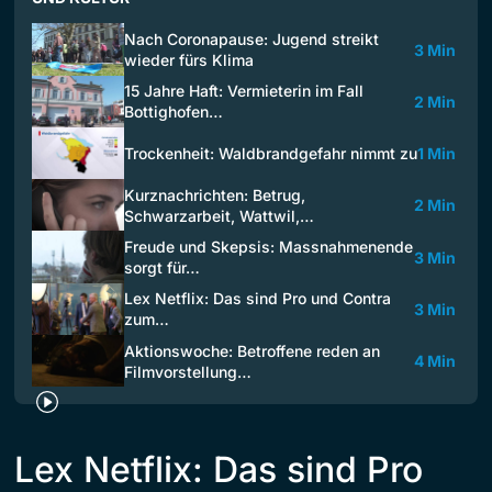
Nach Coronapause: Jugend streikt
3 Min
wieder fürs Klima
15 Jahre Haft: Vermieterin im Fall
2 Min
Bottighofen…
Trockenheit: Waldbrandgefahr nimmt zu
1 Min
Kurznachrichten: Betrug,
2 Min
Schwarzarbeit, Wattwil,…
Freude und Skepsis: Massnahmenende
3 Min
sorgt für…
Lex Netflix: Das sind Pro und Contra
3 Min
zum…
Aktionswoche: Betroffene reden an
4 Min
Filmvorstellung…
Lex Netflix: Das sind Pro