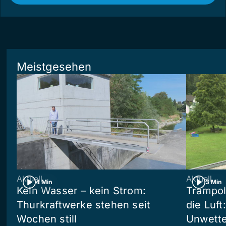
Meistgesehen
Aktuell
Aktuell
4 Min
3 Min
Kein Wasser – kein Strom:
Trampol
Thurkraftwerke stehen seit
die Luft
Wochen still
Unwetter