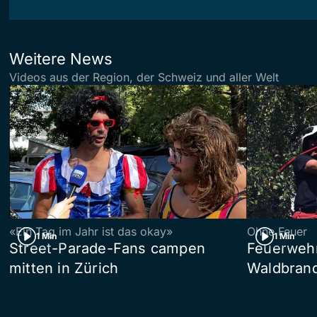
Weitere News
Videos aus der Region, der Schweiz und aller Welt
«Ein Tag im Jahr ist das okay»
Ohne Feuer
1 Min
1 Min
Street-Parade-Fans campen
Feuerwehr 
mitten in Zürich
Waldbrand