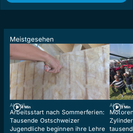
Meistgesehen
Aktuell
Aktuell
4 Min
3 Min
Arbeitsstart nach Sommerferien:
Motoren,
Tausende Ostschweizer
Zylinder
Jugendliche beginnen ihre Lehre
tausend