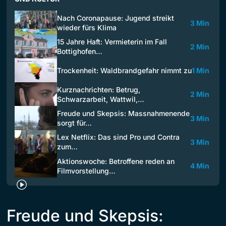
Nach Coronapause: Jugend streikt
3 Min
wieder fürs Klima
15 Jahre Haft: Vermieterin im Fall
2 Min
Bottighofen…
Trockenheit: Waldbrandgefahr nimmt zu
1 Min
Kurznachrichten: Betrug,
2 Min
Schwarzarbeit, Wattwil,…
Freude und Skepsis: Massnahmenende
3 Min
sorgt für…
Lex Netflix: Das sind Pro und Contra
3 Min
zum…
Aktionswoche: Betroffene reden an
4 Min
Filmvorstellung…
Freude und Skepsis: