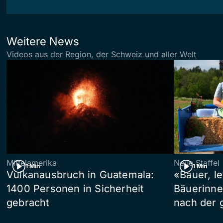
Weitere News
Videos aus der Region, der Schweiz und aller Welt
Mittelamerika
Neue Staffel
1 Min
1 Min
Vulkanausbruch in Guatemala:
«Bauer, l
1400 Personen in Sicherheit
Bäuerinne
gebracht
nach der 