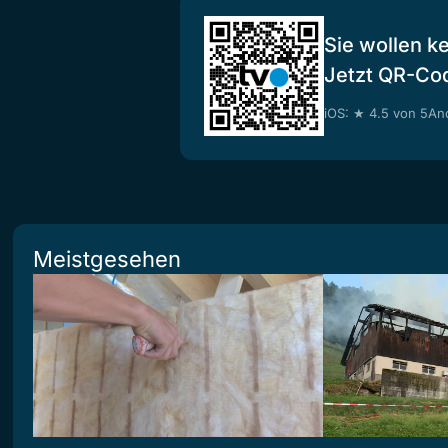
Sie wollen k
Jetzt QR-Co
iOS: ★ 4.5 von 5
And
Meistgesehen