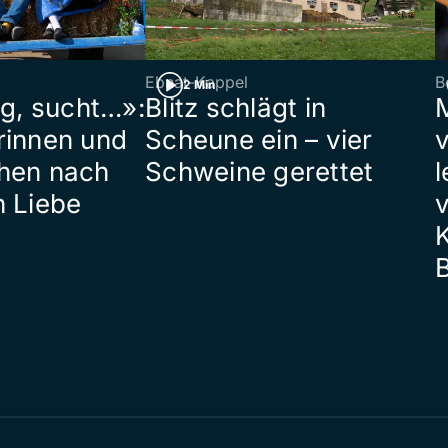
Ebnat-Kappel
B
2 Min
ig, sucht…»:
Blitz schlägt in
rinnen und
Scheune ein – vier
hen nach
Schweine gerettet
l
n Liebe