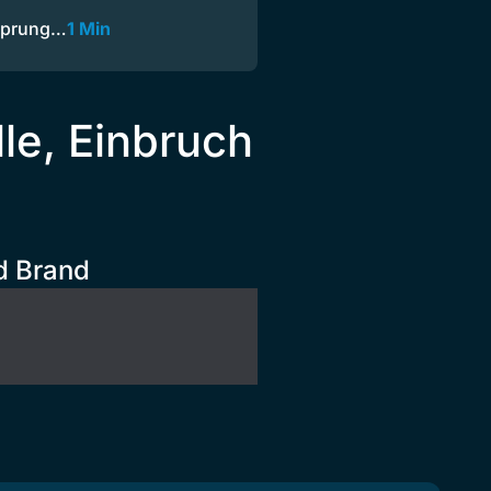
tsprung…
1 Min
le, Einbruch
d Brand