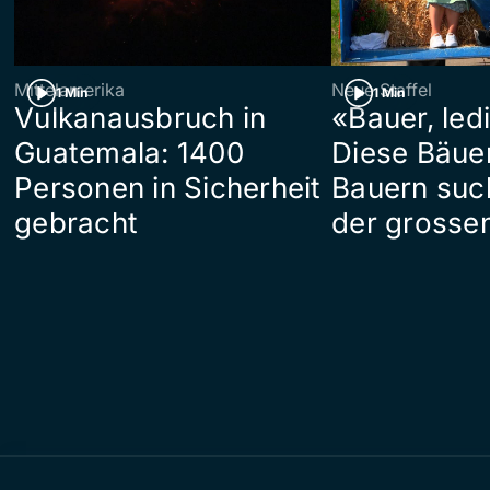
Mittelamerika
Neue Staffel
1 Min
1 Min
Vulkanausbruch in
«Bauer, led
Guatemala: 1400
Diese Bäue
Personen in Sicherheit
Bauern suc
gebracht
der grosse