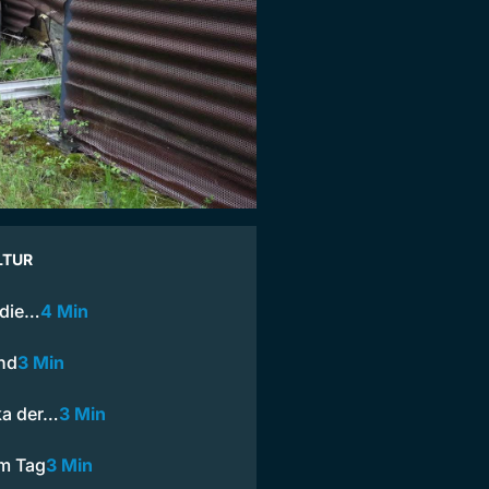
LTUR
 die…
4 Min
and
3 Min
ka der…
3 Min
am Tag
3 Min