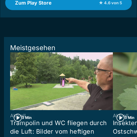
Zum Play Store
★ 4.6 von 5
Meistgesehen
Aktuell
Aktuell
3 Min
3 Min
Trampolin und WC fliegen durch
Insekte
die Luft: Bilder vom heftigen
Ostschw