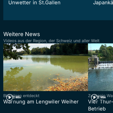
Unwetter in St.Gallen
Japankä
Weitere News
Videos aus der Region, der Schweiz und aller Welt
Blaualgen entdeckt
Zu wenig Wa
2 Min
2 Min
Warnung am Lengwiler Weiher
Vier Thur
Betrieb