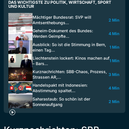
DAS WICHTIGSTE ZU POLITIK, WIRTSCHAFT, SPORT
UND KULTUR
Mächtiger Bundesrat: SVP will
2 Min
Amtsenthebungs…
Geheim-Dokument des Bundes:
4 Min
Werden Geimpfte…
Ausblick: So ist die Stimmung in Bern,
1 Min
einen Tag…
Liechtenstein lockert: Kinos machen auf
1 Min
– Bars…
Kurznachrichten: SBB-Chaos, Prozess,
3 Min
Strassen AR,…
Handelspakt mit Indonesien:
4 Min
Abstimmung spaltet…
Saharastaub: So schön ist der
2 Min
Sonnenaufgang