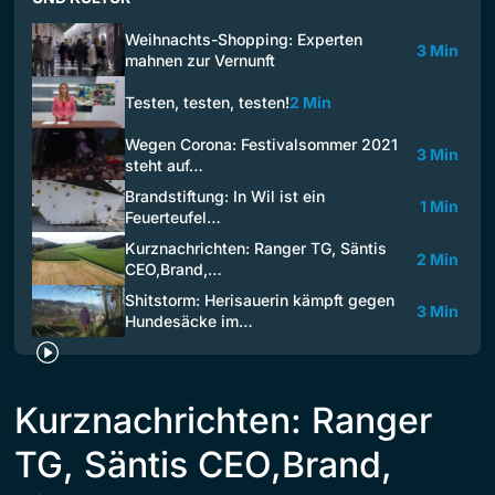
Weihnachts-Shopping: Experten
3 Min
mahnen zur Vernunft
Testen, testen, testen!
2 Min
Wegen Corona: Festivalsommer 2021
3 Min
steht auf…
Brandstiftung: In Wil ist ein
1 Min
Feuerteufel…
Kurznachrichten: Ranger TG, Säntis
2 Min
CEO,Brand,…
Shitstorm: Herisauerin kämpft gegen
3 Min
Hundesäcke im…
Kurznachrichten: Ranger
TG, Säntis CEO,Brand,