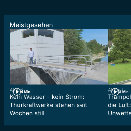
Meistgesehen
Aktuell
Aktuell
4 Min
3 Min
Kein Wasser – kein Strom:
Trampol
Thurkraftwerke stehen seit
die Luft
Wochen still
Unwetter