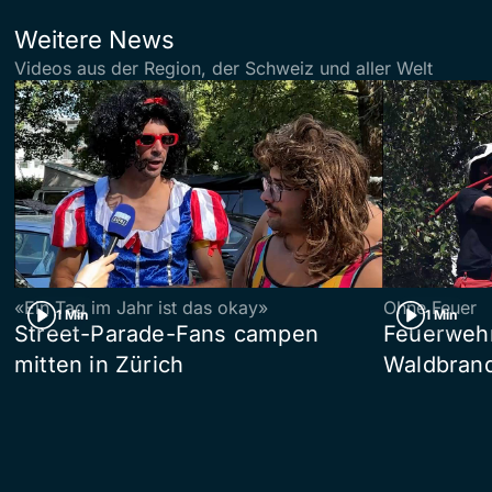
Weitere News
Videos aus der Region, der Schweiz und aller Welt
«Ein Tag im Jahr ist das okay»
Ohne Feuer
1 Min
1 Min
Street-Parade-Fans campen
Feuerwehr 
mitten in Zürich
Waldbrand