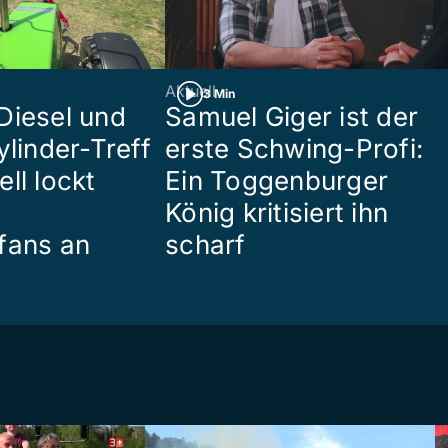
Aktuell
3 Min
Diesel und
Samuel Giger ist der
ylinder-Treff
erste Schwing-Profi:
ll lockt
Ein Toggenburger
König kritisiert ihn
fans an
scharf