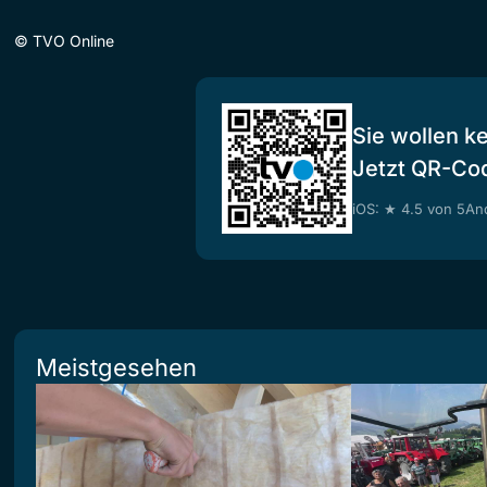
©
TVO Online
Sie wollen k
Jetzt QR-Co
iOS: ★ 4.5 von 5
And
Meistgesehen