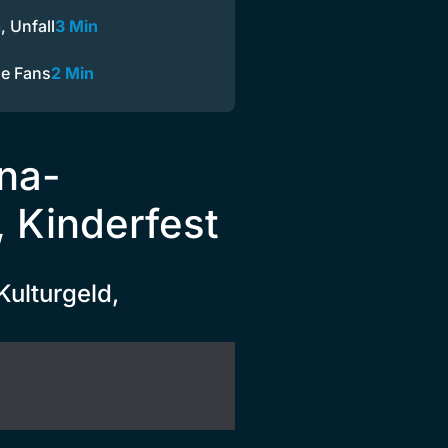
, Unfall
3 Min
ne Fans
2 Min
na-
, Kinderfest
Kulturgeld,