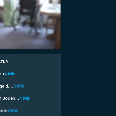
LTUR
 zu
4 Min
rgeld,…
3 Min
dem Boden…
4 Min
nner
3 Min