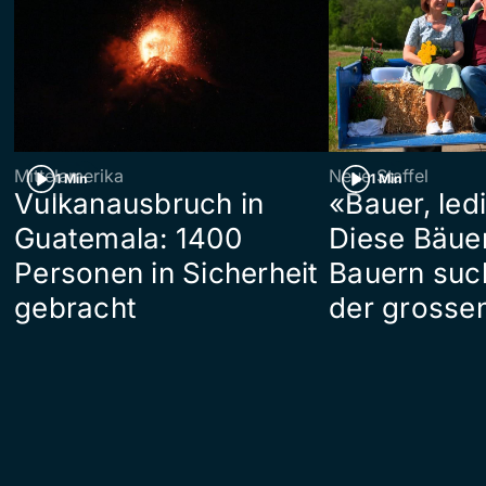
Mittelamerika
Neue Staffel
1 Min
1 Min
Vulkanausbruch in
«Bauer, led
Guatemala: 1400
Diese Bäue
Personen in Sicherheit
Bauern suc
gebracht
der grosse