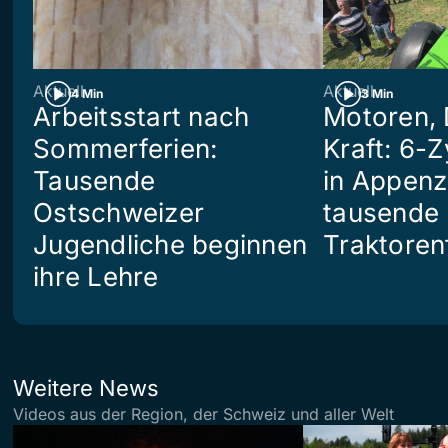
Aktuell
Aktuell
4 Min
3 Min
Arbeitsstart nach
Motoren, 
Sommerferien:
Kraft: 6-Z
Tausende
in Appenze
Ostschweizer
tausende
Jugendliche beginnen
Traktoren
ihre Lehre
Weitere News
Videos aus der Region, der Schweiz und aller Welt