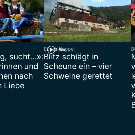
Ebnat-Kappel
B
2 Min
ig, sucht…»:
Blitz schlägt in
rinnen und
Scheune ein – vier
hen nach
Schweine gerettet
l
n Liebe