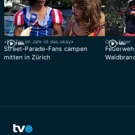
«Ein Tag im Jahr ist das okay»
Ohne Feuer
1 Min
1 Min
Street-Parade-Fans campen
Feuerwehr 
mitten in Zürich
Waldbrand