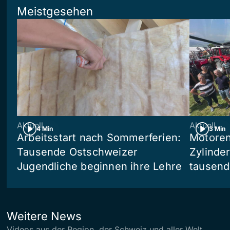
Meistgesehen
Aktuell
Aktuell
4 Min
3 Min
Arbeitsstart nach Sommerferien:
Motoren,
Tausende Ostschweizer
Zylinder
Jugendliche beginnen ihre Lehre
tausend
Weitere News
Videos aus der Region, der Schweiz und aller Welt