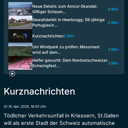
Neue Details zum Amcor-Skandal:
4 Min
Giftiger Schaum…
Gewaltdelikt in Heerbrugg: 59-jährige
2 Min
Portugiesin…
Kurznachrichten
2 Min
Um Windpark zu prüfen: Messmast
3 Min
wird auf dem…
Helfer gesucht: Dem Nordostschweizer
3 Min
Schwingfest…
Kurznachrichten
Di 15. Apr. 2025, 16.00 Uhr
Tödlicher Verkehrsunfall in Kriessern, St.Gallen
will als erste Stadt der Schweiz automatische