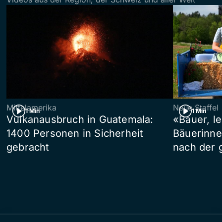
Mittelamerika
Neue Staffel
1 Min
1 Min
Vulkanausbruch in Guatemala:
«Bauer, l
1400 Personen in Sicherheit
Bäuerinne
gebracht
nach der 