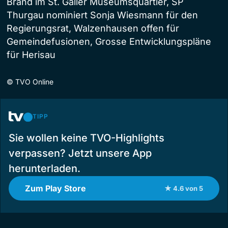
Brand im St. Galler Museumsquartier, SP
Thurgau nominiert Sonja Wiesmann für den
Regierungsrat, Walzenhausen offen für
Gemeindefusionen, Grosse Entwicklungspläne
für Herisau
©
TVO Online
TIPP
Sie wollen keine TVO-Highlights
verpassen? Jetzt unsere App
herunterladen.
Zum Play Store
★ 4.6 von 5