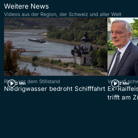
Weitere News
Videos aus der Region, der Schweiz und aller Welt
Rhein vor dem Stillstand
Vorwurf sch
2 Min
2 Min
Niedrigwasser bedroht Schifffahrt
Ex-Raiffe
trifft am 