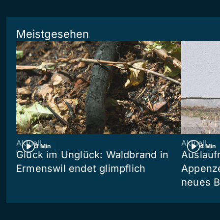
Meistgesehen
Aktuell
Aktuell
3 Min
4 Min
Glück im Unglück: Waldbrand in
Auslauf
Ermenswil endet glimpflich
Appenze
neues 