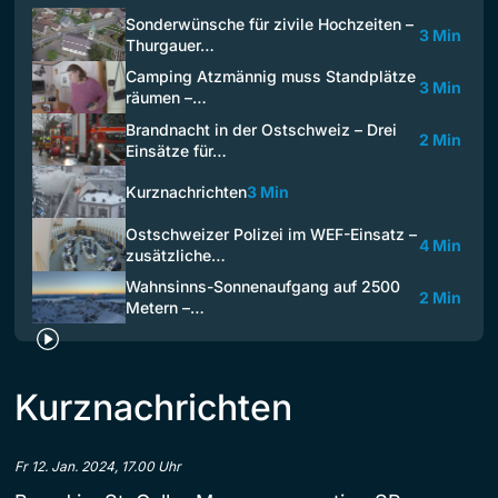
Sonderwünsche für zivile Hochzeiten –
3 Min
Thurgauer…
Camping Atzmännig muss Standplätze
3 Min
räumen –…
Brandnacht in der Ostschweiz – Drei
2 Min
Einsätze für…
Kurznachrichten
3 Min
Ostschweizer Polizei im WEF-Einsatz –
4 Min
zusätzliche…
Wahnsinns-Sonnenaufgang auf 2500
2 Min
Metern –…
Kurznachrichten
Fr 12. Jan. 2024, 17.00 Uhr