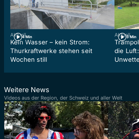
Aktuell
Aktuell
4 Min
3 Min
Kein Wasser – kein Strom:
Trampol
Thurkraftwerke stehen seit
die Luft
Wochen still
Unwetter
Weitere News
Videos aus der Region, der Schweiz und aller Welt