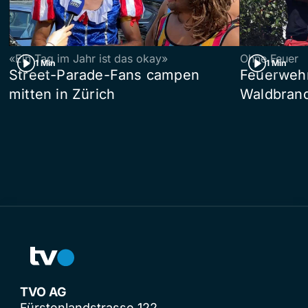
«Ein Tag im Jahr ist das okay»
Ohne Feuer
1 Min
1 Min
Street-Parade-Fans campen
Feuerwehr 
mitten in Zürich
Waldbrand
TVO AG
Fürstenlandstrasse 122