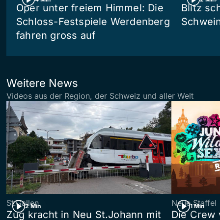
Oper unter freiem Himmel: Die
Blitz sc
Schloss-Festspiele Werdenberg
Schwein
fahren gross auf
Weitere News
Videos aus der Region, der Schweiz und aller Welt
St.Gallen
Neue Staffel
2 Min
1 Min
Zug kracht in Neu St.Johann mit
Die Crew 