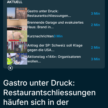
AKTUELL
Gastro unter Druck:
3 Min
Restaurantschliessungen…
Brennende Garage und evakuiertes
2 Min
Haus: Brand in…
Kurznachrichten
3 Min
Antrag der SP: Schweiz soll Klage
2 Min
gegen die USA…
Aktionstag «144»: Organisatoren
3 Min
wollen…
Gastro unter Druck:
Restaurantschliessungen
häufen sich in der