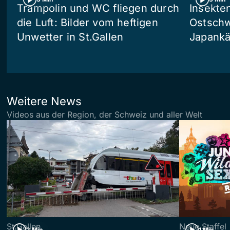
Trampolin und WC fliegen durch
Insekte
die Luft: Bilder vom heftigen
Ostschw
Unwetter in St.Gallen
Japankä
Weitere News
Videos aus der Region, der Schweiz und aller Welt
St.Gallen
Neue Staffel
2 Min
1 Min