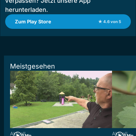
verpassen? Jetzt unsere App
herunterladen.
Zum Play Store
★ 4.6 von 5
Meistgesehen
Aktuell
Aktuell
3 Min
3 Min