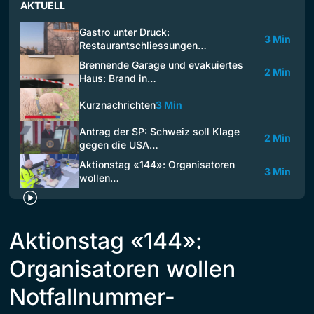
AKTUELL
Gastro unter Druck:
3 Min
Restaurantschliessungen…
Brennende Garage und evakuiertes
2 Min
Haus: Brand in…
Kurznachrichten
3 Min
Antrag der SP: Schweiz soll Klage
2 Min
gegen die USA…
Aktionstag «144»: Organisatoren
3 Min
wollen…
Aktionstag «144»:
Organisatoren wollen
Notfallnummer-