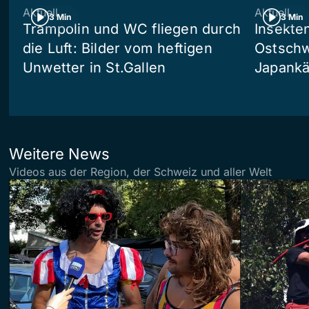
Aktuell
Aktuell
3 Min
3 Min
Trampolin und WC fliegen durch
Insekte
die Luft: Bilder vom heftigen
Ostschw
Unwetter in St.Gallen
Japankä
Weitere News
Videos aus der Region, der Schweiz und aller Welt