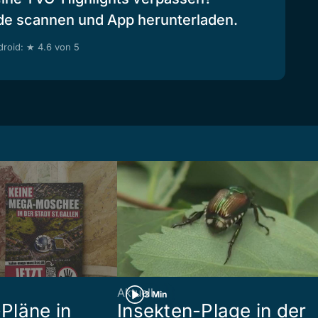
de scannen und App herunterladen.
roid: ★ 4.6 von 5
Aktuell
3 Min
Pläne in
Insekten-Plage in der