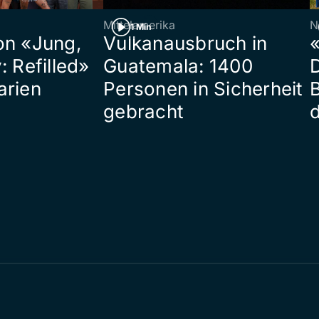
Mittelamerika
N
1 Min
on «Jung,
Vulkanausbruch in
«
: Refilled»
Guatemala: 1400
arien
Personen in Sicherheit
gebracht