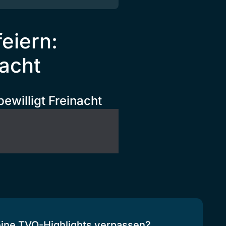
feiern:
nacht
bewilligt Freinacht
eine TVO-Highlights verpassen?