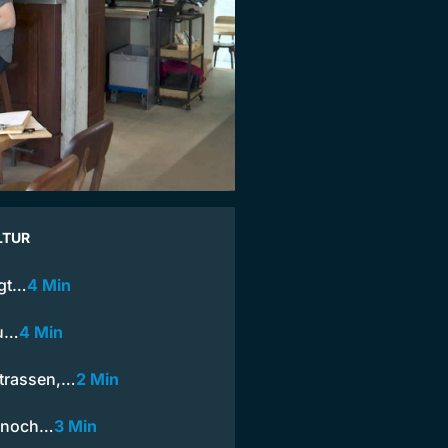
LTUR
igt…
4 Min
au…
4 Min
Strassen,…
2 Min
n noch…
3 Min