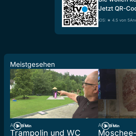
Jetzt QR-Co
iOS: ★ 4.5 von 5
And
Meistgesehen
Aktuell
Aktuell
3 Min
3 Min
Trampolin und WC
Moschee-