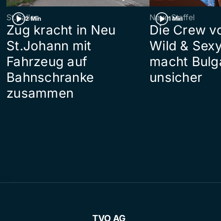
St.Gallen
Neue Staffel
2 Min
1 Min
Zug kracht in Neu
Die Crew v
St.Johann mit
Wild & Sexy
Fahrzeug auf
macht Bulg
Bahnschranke
unsicher
zusammen
TVO AG