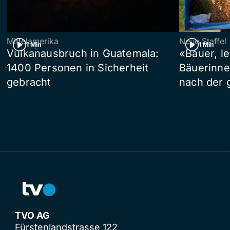
Mittelamerika
Neue Staffel
1 Min
1 Min
Vulkanausbruch in Guatemala:
«Bauer, l
1400 Personen in Sicherheit
Bäuerinne
gebracht
nach der 
TVO AG
Fürstenlandstrasse 122