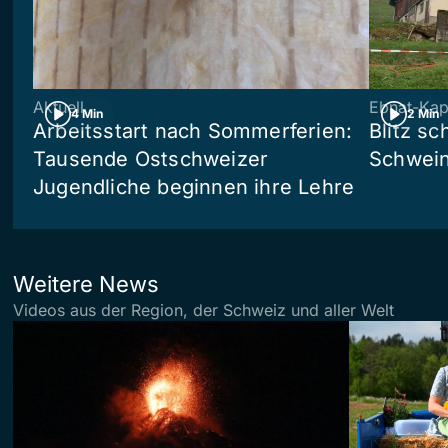
Aktuell
Ebnat-Kap
4 Min
2 Min
Arbeitsstart nach Sommerferien:
Blitz sc
Tausende Ostschweizer
Schwein
Jugendliche beginnen ihre Lehre
Weitere News
Videos aus der Region, der Schweiz und aller Welt