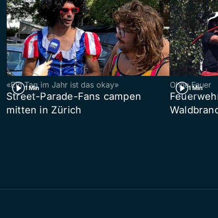
«Ein Tag im Jahr ist das okay»
Ohne Feuer
1 Min
1 Min
Street-Parade-Fans campen
Feuerwehr 
mitten in Zürich
Waldbrand