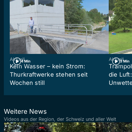
Aktuell
Aktuell
4 Min
3 Min
Kein Wasser – kein Strom:
Trampol
Thurkraftwerke stehen seit
die Luft
Wochen still
Unwetter
Weitere News
Videos aus der Region, der Schweiz und aller Welt