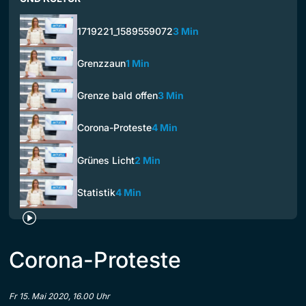
1719221_1589559072
3 Min
Grenzzaun
1 Min
Grenze bald offen
3 Min
Corona-Proteste
4 Min
Grünes Licht
2 Min
Statistik
4 Min
Corona-Proteste
Fr 15. Mai 2020, 16.00 Uhr