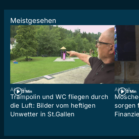
Meistgesehen
Aktuell
Aktuell
3 Min
3 Min
Trampolin und WC fliegen durch
Moschee
die Luft: Bilder vom heftigen
sorgen 
Unwetter in St.Gallen
Finanzi