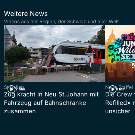
Weitere News
Videos aus der Region, der Schweiz und aller Welt
St.Gallen
Neue Staffel
2 Min
1 Min
Zug kracht in Neu St.Johann mit
Die Crew 
Fahrzeug auf Bahnschranke
Refilled»
zusammen
unsicher