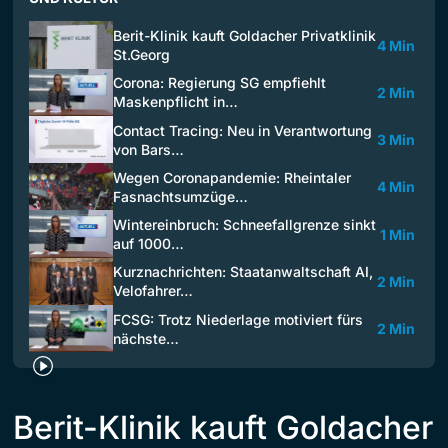
Berit-Klinik kauft Goldacher Privatklinik
4 Min
St.Georg
Corona: Regierung SG empfiehlt
2 Min
Maskenpflicht in…
Contact Tracing: Neu in Verantwortung
3 Min
von Bars…
Wegen Coronapandemie: Rheintaler
4 Min
Fasnachtsumzüge…
Wintereinbruch: Schneefallgrenze sinkt
1 Min
auf 1000…
Kurznachrichten: Staatanwaltschaft AI,
2 Min
Velofahrer…
FCSG: Trotz Niederlage motiviert fürs
2 Min
nächste…
Berit-Klinik kauft Goldacher