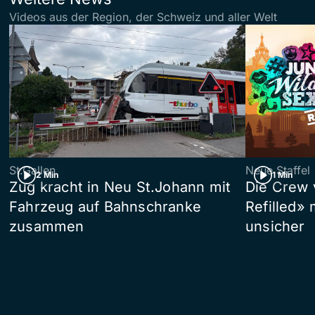
Videos aus der Region, der Schweiz und aller Welt
St.Gallen
Neue Staffel
2 Min
1 Min
Zug kracht in Neu St.Johann mit
Die Crew 
Fahrzeug auf Bahnschranke
Refilled»
zusammen
unsicher