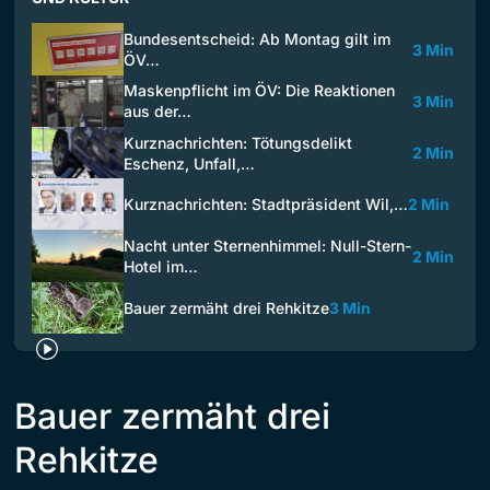
Bundesentscheid: Ab Montag gilt im
3 Min
ÖV…
Maskenpflicht im ÖV: Die Reaktionen
3 Min
aus der…
Kurznachrichten: Tötungsdelikt
2 Min
Eschenz, Unfall,…
Kurznachrichten: Stadtpräsident Wil,…
2 Min
Nacht unter Sternenhimmel: Null-Stern-
2 Min
Hotel im…
Bauer zermäht drei Rehkitze
3 Min
Bauer zermäht drei
Rehkitze