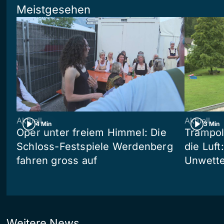
Meistgesehen
Aktuell
Aktuell
4 Min
3 Min
Oper unter freiem Himmel: Die
Trampol
Schloss-Festspiele Werdenberg
die Luft
fahren gross auf
Unwetter
Weitere News