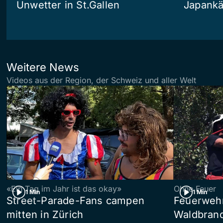
Unwetter in St.Gallen
Japankä
Weitere News
Videos aus der Region, der Schweiz und aller Welt
«Ein Tag im Jahr ist das okay»
Ohne Feuer
1 Min
1 Min
Street-Parade-Fans campen
Feuerwehr 
mitten in Zürich
Waldbrand