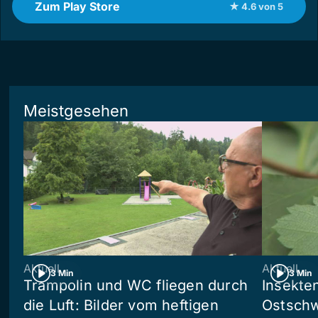
Zum Play Store
★ 4.6 von 5
Meistgesehen
Aktuell
Aktuell
3 Min
3 Min
Trampolin und WC fliegen durch
Insekte
die Luft: Bilder vom heftigen
Ostschw