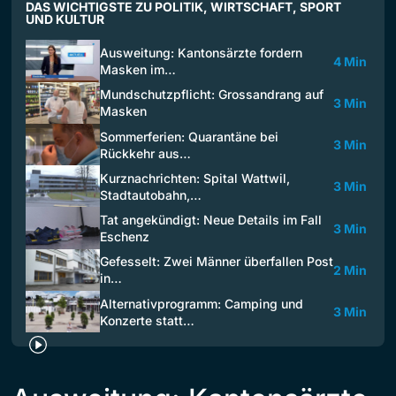
DAS WICHTIGSTE ZU POLITIK, WIRTSCHAFT, SPORT
UND KULTUR
Ausweitung: Kantonsärzte fordern
4 Min
Masken im…
Mundschutzpflicht: Grossandrang auf
3 Min
Masken
Sommerferien: Quarantäne bei
3 Min
Rückkehr aus…
Kurznachrichten: Spital Wattwil,
3 Min
Stadtautobahn,…
Tat angekündigt: Neue Details im Fall
3 Min
Eschenz
Gefesselt: Zwei Männer überfallen Post
2 Min
in…
Alternativprogramm: Camping und
3 Min
Konzerte statt…