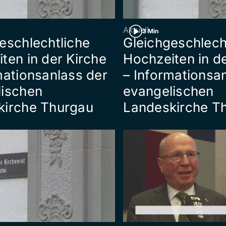
Aktuell
3 Min
eschlechtliche
Gleichgeschlech
ten in der Kirche
Hochzeiten in d
mationsanlass der
– Informationsa
lischen
evangelischen
kirche Thurgau
Landeskirche T