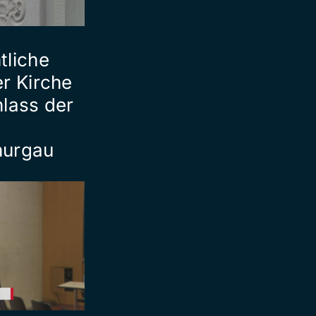
tliche
er Kirche
nlass der
hurgau