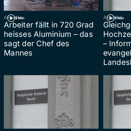
Aktuell
Aktuell
3 Min
3 Min
Arbeiter fällt in 720 Grad
Gleichg
heisses Aluminium – das
Hochzei
sagt der Chef des
– Infor
Mannes
evange
Landes