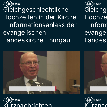
Aktuell
Aktuell
3 Min
3 Min
Gleichgeschlechtliche
Gleichg
Hochzeiten in der Kirche
Hochzei
– Informationsanlass der
– Infor
evangelischen
evange
Landeskirche Thurgau
Landes
Aktuell
Aktuell
2 Min
2 Min
Kurznachrichten
Kurznac