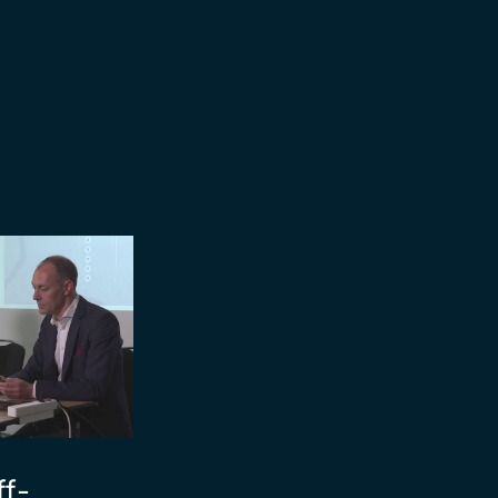
n
ff-