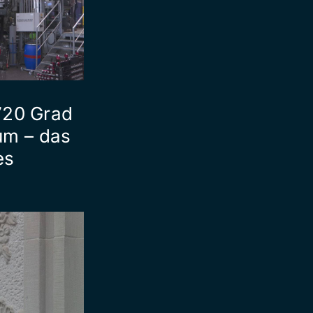
 720 Grad
um – das
es