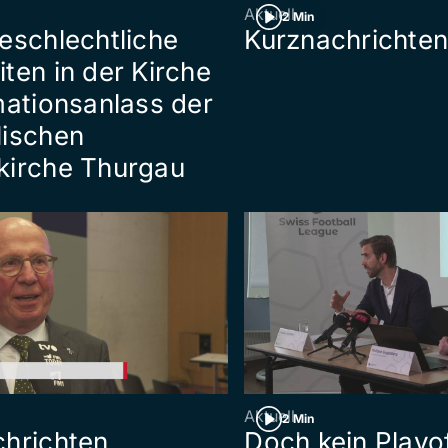
Aktuell
2 Min
eschlechtliche
Kurznachrichte
ten in der Kirche
mationsanlass der
lischen
kirche Thurgau
Aktuell
2 Min
hrichten
Doch kein Playo