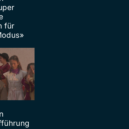
uper
e
 für
Modus»
in
fführung