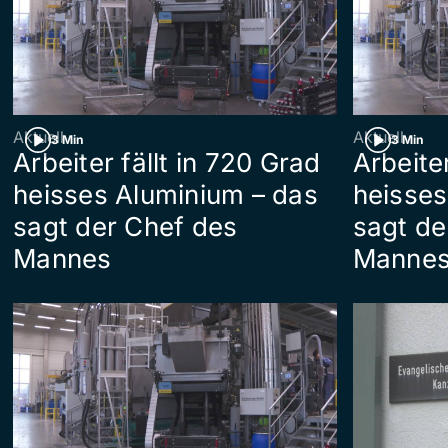
Aktuell
Aktuell
3 Min
3 Min
Arbeiter fällt in 720 Grad
Arbeiter
heisses Aluminium – das
heisses
sagt der Chef des
sagt de
Mannes
Manne