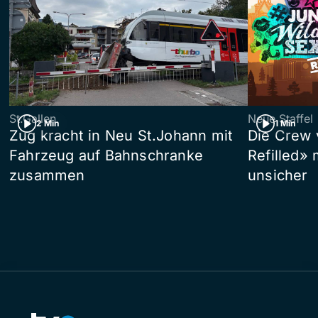
St.Gallen
Neue Staffel
2 Min
1 Min
Zug kracht in Neu St.Johann mit
Die Crew 
Fahrzeug auf Bahnschranke
Refilled»
zusammen
unsicher