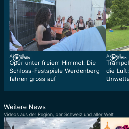
Aktuell
Aktuell
4 Min
3 Min
Oper unter freiem Himmel: Die
Trampol
Schloss-Festspiele Werdenberg
die Luft
fahren gross auf
Unwetter
Weitere News
Videos aus der Region, der Schweiz und aller Welt