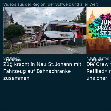
Videos aus der Region, der Schweiz und aller Welt
St.Gallen
Neue Staffel
2 Min
1 Min
Zug kracht in Neu St.Johann mit
Die Crew 
Fahrzeug auf Bahnschranke
Refilled»
zusammen
unsicher