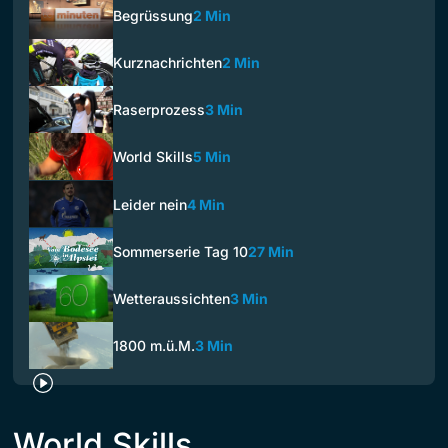
Begrüssung
2 Min
Kurznachrichten
2 Min
Raserprozess
3 Min
World Skills
5 Min
Leider nein
4 Min
Sommerserie Tag 10
27 Min
Wetteraussichten
3 Min
1800 m.ü.M.
3 Min
World Skills