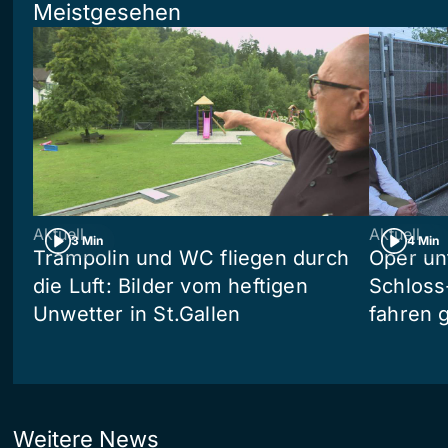
Meistgesehen
Aktuell
Aktuell
3 Min
4 Min
Trampolin und WC fliegen durch
Oper un
die Luft: Bilder vom heftigen
Schloss
Unwetter in St.Gallen
fahren 
Weitere News