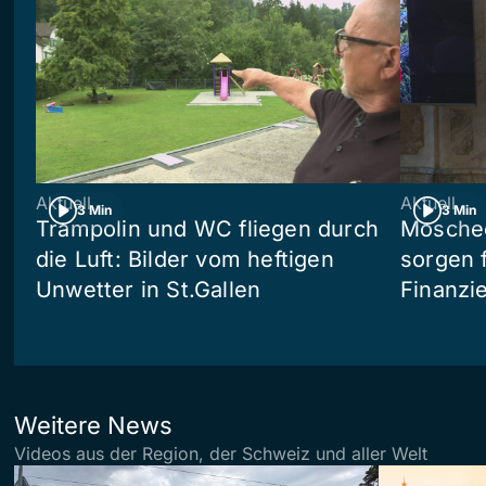
Aktuell
Aktuell
3 Min
3 Min
Trampolin und WC fliegen durch
Moschee
die Luft: Bilder vom heftigen
sorgen 
Unwetter in St.Gallen
Finanzi
Weitere News
Videos aus der Region, der Schweiz und aller Welt