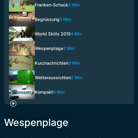
Franken-Schock
3 Min
Begrüssung
2 Min
World Skills 2015
4 Min
Wespenplage
3 Min
Kurznachrichten
3 Min
Wetteraussichten
2 Min
Kompakt
6 Min
Wespenplage