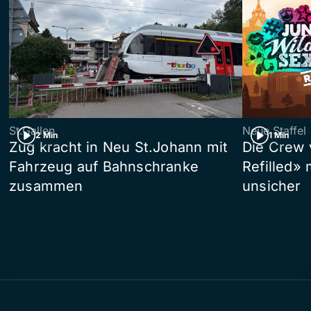
St.Gallen
Neue Staffel
2 Min
1 Min
Zug kracht in Neu St.Johann mit
Die Crew 
Fahrzeug auf Bahnschranke
Refilled»
zusammen
unsicher