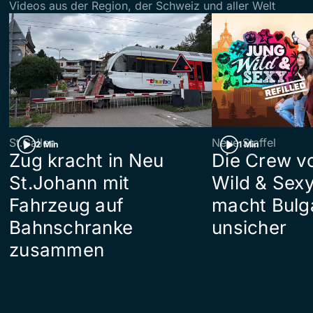
Videos aus der Region, der Schweiz und aller Welt
St.Gallen
Neue Staffel
2 Min
1 Min
Zug kracht in Neu
Die Crew v
St.Johann mit
Wild & Sexy
Fahrzeug auf
macht Bulg
Bahnschranke
unsicher
zusammen