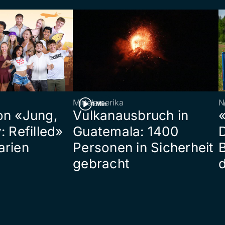
Mittelamerika
N
1 Min
on «Jung,
Vulkanausbruch in
«
: Refilled»
Guatemala: 1400
arien
Personen in Sicherheit
gebracht