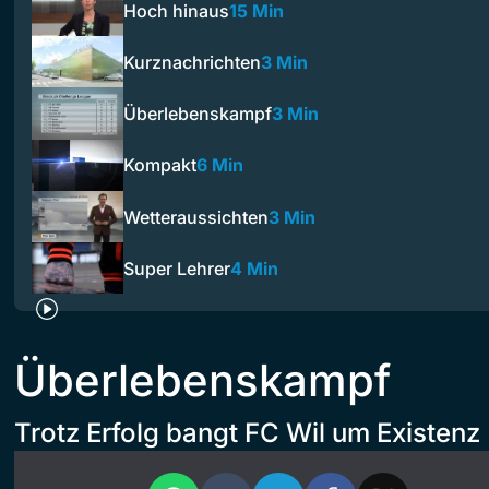
Hoch hinaus
15 Min
Kurznachrichten
3 Min
Überlebenskampf
3 Min
Kompakt
6 Min
Wetteraussichten
3 Min
Super Lehrer
4 Min
Überlebenskampf
Trotz Erfolg bangt FC Wil um Existenz