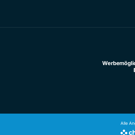
Werbemögli
Alle A