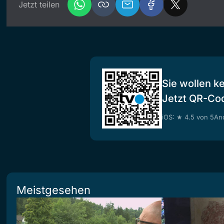
Jetzt teilen
Sie wollen k
Jetzt QR-Co
iOS: ★ 4.5 von 5
And
Meistgesehen