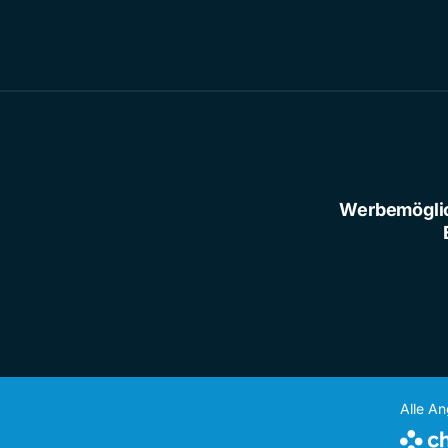
Werbemögli
Alle A