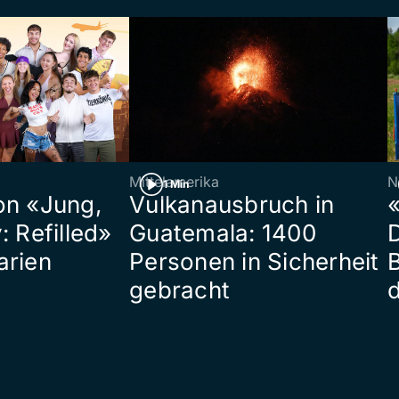
Mittelamerika
N
1 Min
on «Jung,
Vulkanausbruch in
«
: Refilled»
Guatemala: 1400
arien
Personen in Sicherheit
gebracht