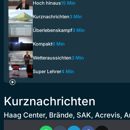
Hoch hinaus
15 Min
Kurznachrichten
3 Min
Überlebenskampf
3 Min
Kompakt
6 Min
Wetteraussichten
3 Min
Super Lehrer
4 Min
Kurznachrichten
Haag Center, Brände, SAK, Acrevis, A