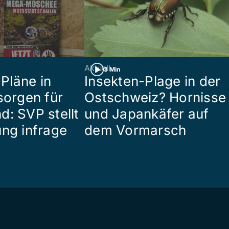
Aktuell
3 Min
Pläne in
Insekten-Plage in der
sorgen für
Ostschweiz? Hornisse
d: SVP stellt
und Japankäfer auf
ung infrage
dem Vormarsch