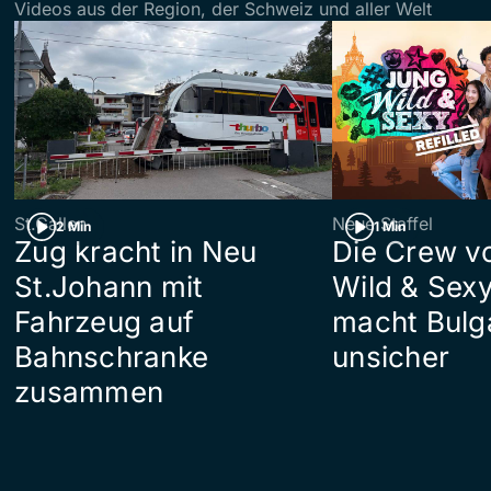
Videos aus der Region, der Schweiz und aller Welt
St.Gallen
Neue Staffel
2 Min
1 Min
Zug kracht in Neu
Die Crew v
St.Johann mit
Wild & Sexy
Fahrzeug auf
macht Bulg
Bahnschranke
unsicher
zusammen