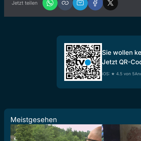
Jetzt teilen
Sie wollen k
Jetzt QR-Co
iOS: ★ 4.5 von 5
And
Meistgesehen