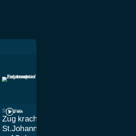
St.Gallen
Aktuell
2 Min
3 Min
Zug kracht in Neu
Kurznachric
St.Johann mit Fahrzeug