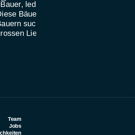
Bauer, ledig, sucht…»:
Blitz schlägt 
iese Bäuerinnen und
ein – vier Sch
auern suchen nach der
gerettet
rossen Liebe
Team
Jobs
chkeiten