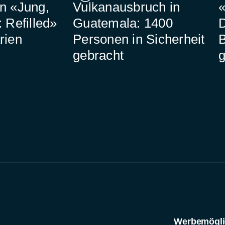
n «Jung,
Vulkanausbruch in
«
 Refilled»
Guatemala: 1400
D
rien
Personen in Sicherheit
B
gebracht
g
Werbemögli