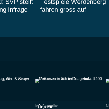
: SVP stellt
Festspiele Werdenberg
ng infrage
fahren gross auf
Mittelamerika
N
1 Min