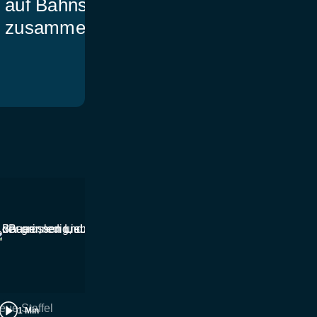
auf Bahnschranke
zusammen
eue Staffel
Ebnat-Kappel
1 Min
2 Min