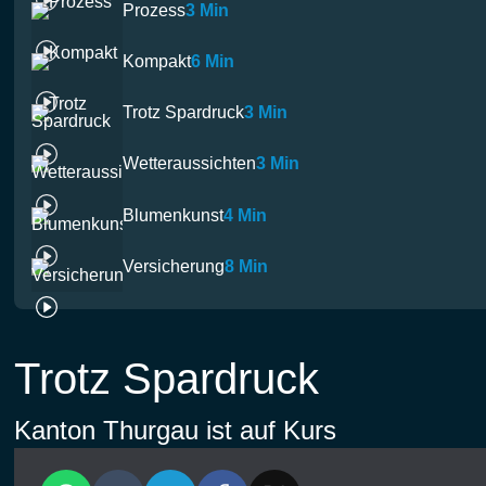
Prozess
3 Min
Kompakt
6 Min
Trotz Spardruck
3 Min
Wetteraussichten
3 Min
Blumenkunst
4 Min
Versicherung
8 Min
Trotz Spardruck
Kanton Thurgau ist auf Kurs