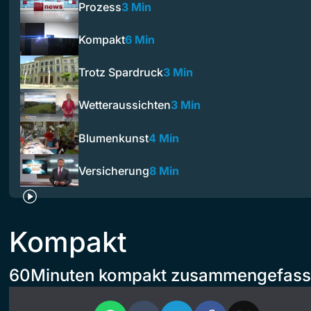
Prozess
3 Min
Kompakt
6 Min
Trotz Spardruck
3 Min
Wetteraussichten
3 Min
Blumenkunst
4 Min
Versicherung
8 Min
Kompakt
60Minuten kompakt zusammengefass