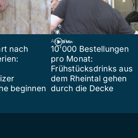
Aktuell
3 Min
art nach
10'000 Bestellungen
rien:
pro Monat:
Frühstücksdrinks aus
izer
dem Rheintal gehen
he beginnen
durch die Decke
e