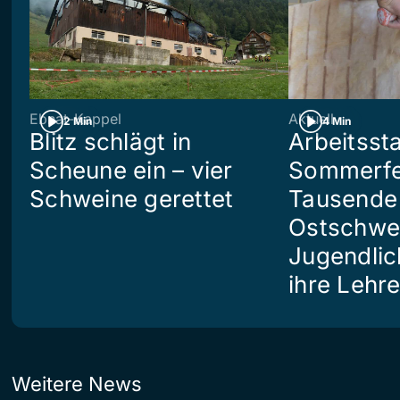
Ebnat-Kappel
Aktuell
2 Min
4 Min
Blitz schlägt in
Arbeitsst
Scheune ein – vier
Sommerfe
Schweine gerettet
Tausende
Ostschwe
Jugendlic
ihre Lehr
Weitere News