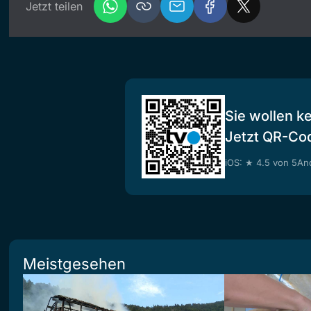
Jetzt teilen
Sie wollen k
Jetzt QR-Co
iOS: ★ 4.5 von 5
And
Meistgesehen