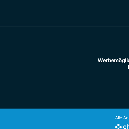
Werbemögli
Alle A