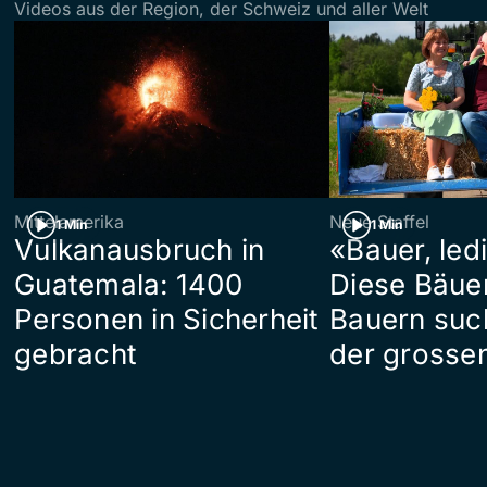
Videos aus der Region, der Schweiz und aller Welt
Mittelamerika
Neue Staffel
1 Min
1 Min
Vulkanausbruch in
«Bauer, led
Guatemala: 1400
Diese Bäue
Personen in Sicherheit
Bauern suc
gebracht
der grosse