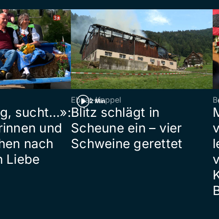
Ebnat-Kappel
B
2 Min
ig, sucht…»:
Blitz schlägt in
rinnen und
Scheune ein – vier
hen nach
Schweine gerettet
l
n Liebe