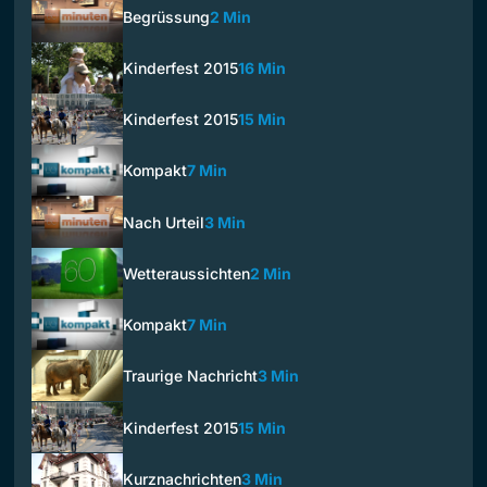
Begrüssung
2 Min
Kinderfest 2015
16 Min
Kinderfest 2015
15 Min
Kompakt
7 Min
Nach Urteil
3 Min
Wetteraussichten
2 Min
Kompakt
7 Min
Traurige Nachricht
3 Min
Kinderfest 2015
15 Min
Kurznachrichten
3 Min