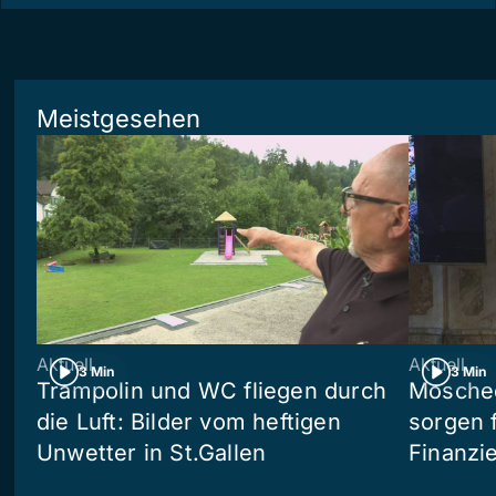
Meistgesehen
Aktuell
Aktuell
3 Min
3 Min
Trampolin und WC fliegen durch
Moschee
die Luft: Bilder vom heftigen
sorgen 
Unwetter in St.Gallen
Finanzi