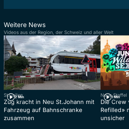
Weitere News
Videos aus der Region, der Schweiz und aller Welt
St.Gallen
Neue Staffel
2 Min
1 Min
Zug kracht in Neu St.Johann mit
Die Crew 
Fahrzeug auf Bahnschranke
Refilled»
zusammen
unsicher