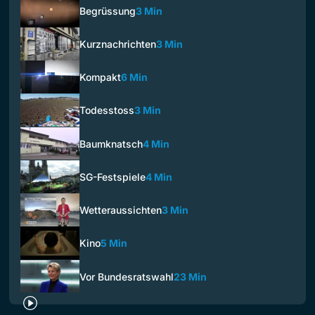
Begrüssung
3 Min
Kurznachrichten
3 Min
Kompakt
6 Min
Todesstoss
3 Min
Baumknatsch
4 Min
SG-Festspiele
4 Min
Wetteraussichten
3 Min
Kino
5 Min
Vor Bundesratswahl
23 Min