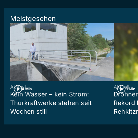
Meistgesehen
Aktuell
Aktuell
4 Min
3 Min
Kein Wasser – kein Strom:
Drohnen
Thurkraftwerke stehen seit
Rekord 
Wochen still
Rehkitz