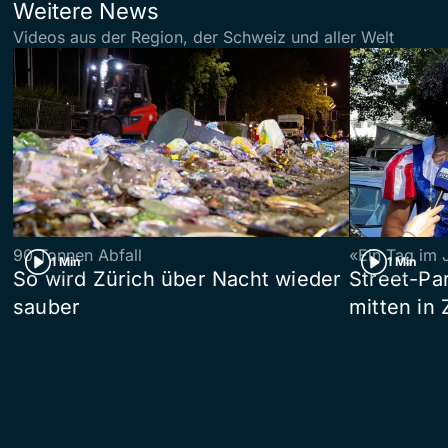
Weitere News
Videos aus der Region, der Schweiz und aller Welt
90 Tonnen Abfall
«Ein Tag im 
1 Min
1 Min
So wird Zürich über Nacht wieder
Street-P
sauber
mitten in 