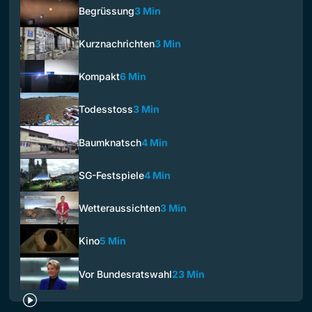
Begrüssung
3 Min
Kurznachrichten
3 Min
Kompakt
6 Min
Todesstoss
3 Min
Baumknatsch
4 Min
SG-Festspiele
4 Min
Wetteraussichten
3 Min
Kino
5 Min
Vor Bundesratswahl
23 Min