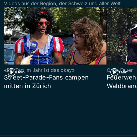
Videos aus der Region, der Schweiz und aller Welt
«Ein Tag im Jahr ist das okay»
Ohne Feuer
1 Min
1 Min
Street-Parade-Fans campen
Feuerwehr 
mitten in Zürich
Waldbrand