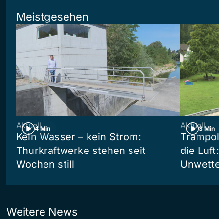
Meistgesehen
Aktuell
Aktuell
4 Min
3 Min
Kein Wasser – kein Strom:
Trampol
Thurkraftwerke stehen seit
die Luft
Wochen still
Unwetter
Weitere News