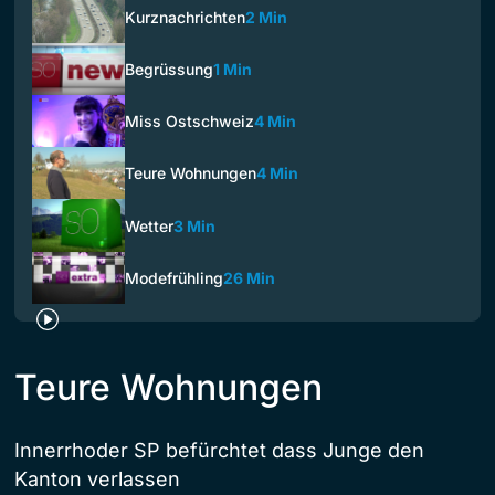
Kurznachrichten
2 Min
Begrüssung
1 Min
Miss Ostschweiz
4 Min
Teure Wohnungen
4 Min
Wetter
3 Min
Modefrühling
26 Min
Teure Wohnungen
Innerrhoder SP befürchtet dass Junge den
Kanton verlassen