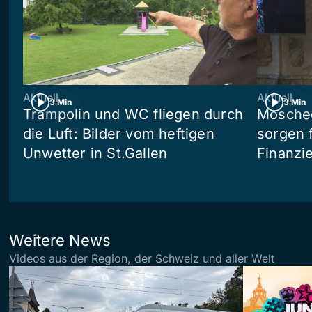
Aktuell
Aktuell
3 Min
3 Min
Trampolin und WC fliegen durch
Moschee
die Luft: Bilder vom heftigen
sorgen 
Unwetter in St.Gallen
Finanzi
Weitere News
Videos aus der Region, der Schweiz und aller Welt