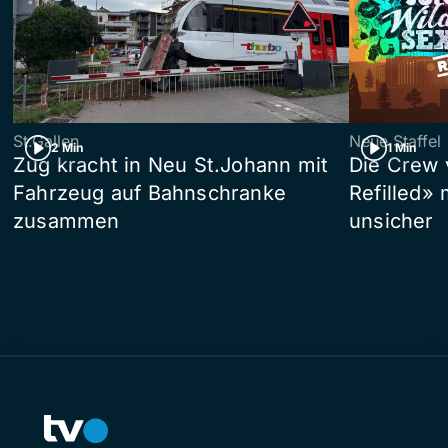
St.Gallen
Neue Staffel
2 Min
1 Min
Zug kracht in Neu St.Johann mit
Die Crew 
Fahrzeug auf Bahnschranke
Refilled»
zusammen
unsicher