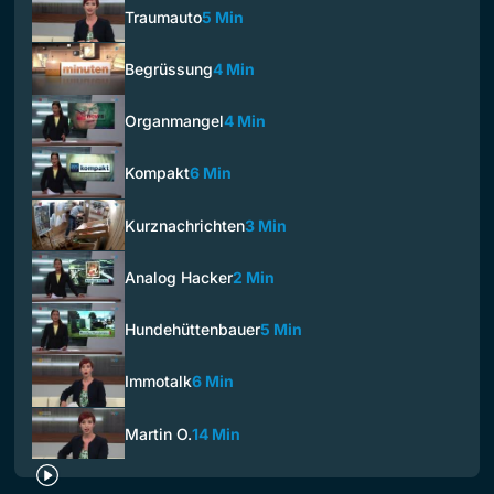
Traumauto
5 Min
Begrüssung
4 Min
Organmangel
4 Min
Kompakt
6 Min
Kurznachrichten
3 Min
Analog Hacker
2 Min
Hundehüttenbauer
5 Min
Immotalk
6 Min
Martin O.
14 Min