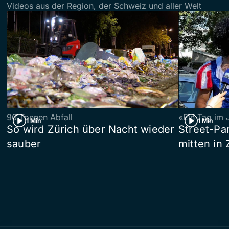
Videos aus der Region, der Schweiz und aller Welt
90 Tonnen Abfall
«Ein Tag im 
1 Min
1 Min
So wird Zürich über Nacht wieder
Street-P
sauber
mitten in 