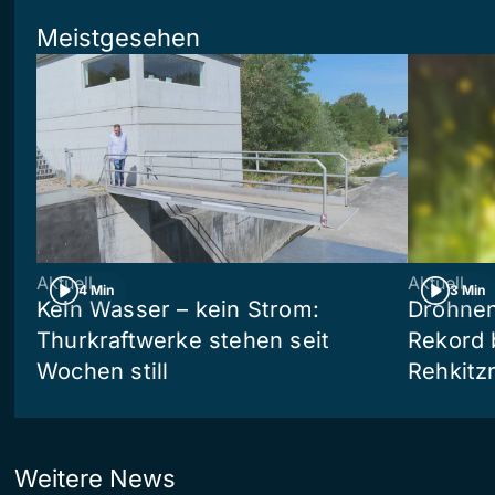
Meistgesehen
Aktuell
Aktuell
4 Min
3 Min
Kein Wasser – kein Strom:
Drohnen
Thurkraftwerke stehen seit
Rekord 
Wochen still
Rehkitz
Weitere News