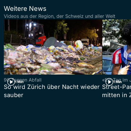
Weitere News
Videos aus der Region, der Schweiz und aller Welt
90 Tonnen Abfall
«Ein Tag im 
1 Min
1 Min
So wird Zürich über Nacht wieder
Street-P
sauber
mitten in 