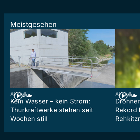
Meistgesehen
Aktuell
Aktuell
4 Min
3 Min
Kein Wasser – kein Strom:
Drohnen
Thurkraftwerke stehen seit
Rekord 
Wochen still
Rehkitz