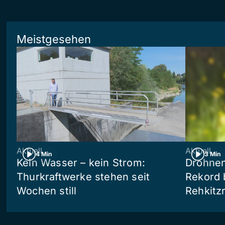
Meistgesehen
Aktuell
Aktuell
4 Min
3 Min
Kein Wasser – kein Strom:
Drohnen
Thurkraftwerke stehen seit
Rekord 
Wochen still
Rehkitz