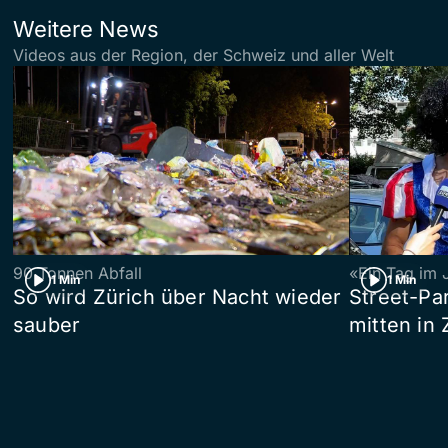
Weitere News
Videos aus der Region, der Schweiz und aller Welt
90 Tonnen Abfall
«Ein Tag im 
1 Min
1 Min
So wird Zürich über Nacht wieder
Street-P
sauber
mitten in 