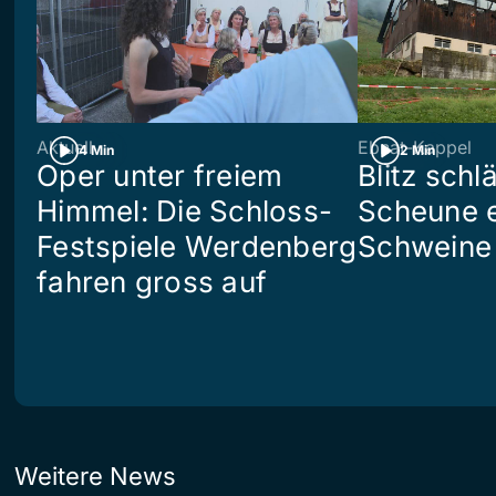
Aktuell
Ebnat-Kappel
4 Min
2 Min
Oper unter freiem
Blitz schlä
Himmel: Die Schloss-
Scheune e
Festspiele Werdenberg
Schweine 
fahren gross auf
Weitere News