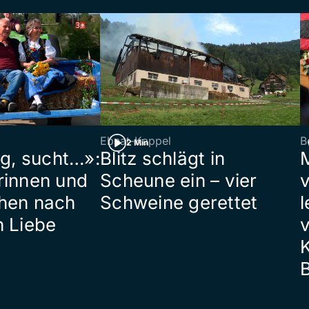
Ebnat-Kappel
B
2 Min
ig, sucht…»:
Blitz schlägt in
rinnen und
Scheune ein – vier
hen nach
Schweine gerettet
l
n Liebe