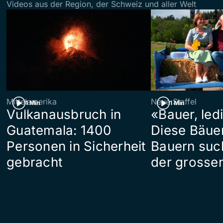
Videos aus der Region, der Schweiz und aller Welt
Mittelamerika
Neue Staffel
1 Min
1 Min
Vulkanausbruch in
«Bauer, led
Guatemala: 1400
Diese Bäue
Personen in Sicherheit
Bauern suc
gebracht
der grosse