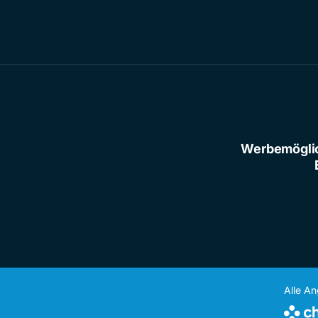
Werbemögli
Alle A