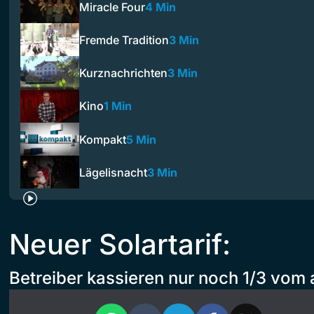
Miracle Four
4 Min
Fremde Tradition
3 Min
Kurznachrichten
3 Min
Kino
1 Min
Kompakt
5 Min
Lägelisnacht
3 Min
Neuer Solartarif:
Betreiber kassieren nur noch 1/3 vom a