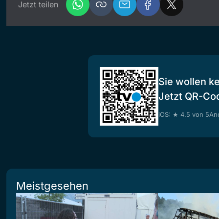
Jetzt teilen
Sie wollen k
Jetzt QR-Co
iOS: ★ 4.5 von 5
And
Meistgesehen