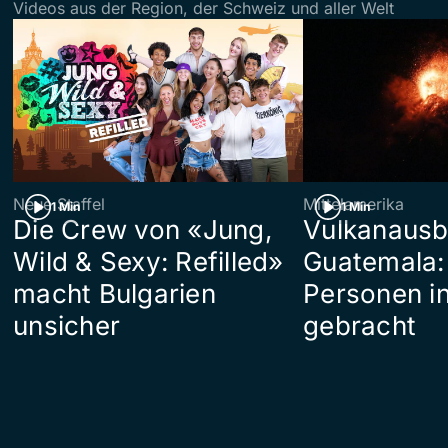
Videos aus der Region, der Schweiz und aller Welt
Neue Staffel
Mittelamerika
1 Min
1 Min
Die Crew von «Jung,
Vulkanausb
Wild & Sexy: Refilled»
Guatemala:
macht Bulgarien
Personen in
unsicher
gebracht