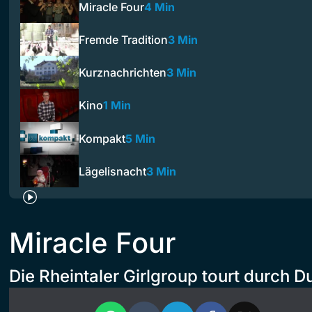
Miracle Four
4 Min
Fremde Tradition
3 Min
Kurznachrichten
3 Min
Kino
1 Min
Kompakt
5 Min
Lägelisnacht
3 Min
Miracle Four
Die Rheintaler Girlgroup tourt durch D