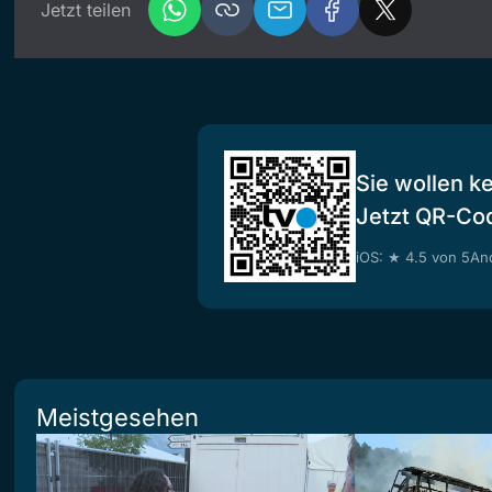
Jetzt teilen
Sie wollen k
Jetzt QR-Co
iOS: ★ 4.5 von 5
And
Meistgesehen