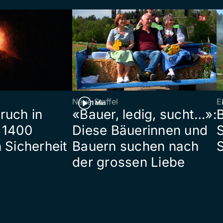
Neue Staffel
E
1 Min
ruch in
«Bauer, ledig, sucht…»:
B
 1400
Diese Bäuerinnen und
S
 Sicherheit
Bauern suchen nach
der grossen Liebe