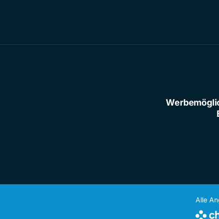
Werbemögli
Alle A