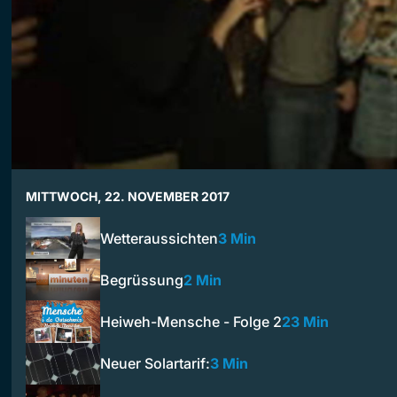
MITTWOCH, 22. NOVEMBER 2017
Wetteraussichten
3 Min
Begrüssung
2 Min
Heiweh-Mensche - Folge 2
23 Min
Neuer Solartarif:
3 Min