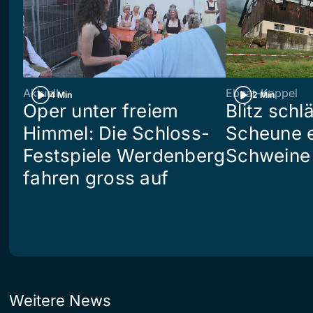
Aktuell
Ebnat-Kappel
4 Min
2 Min
Oper unter freiem
Blitz schlä
Himmel: Die Schloss-
Scheune e
Festspiele Werdenberg
Schweine 
fahren gross auf
Weitere News