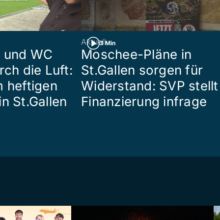
Aktuell
3 Min
n und WC
Moschee-Pläne in
rch die Luft:
St.Gallen sorgen für
m heftigen
Widerstand: SVP stellt
n St.Gallen
Finanzierung infrage