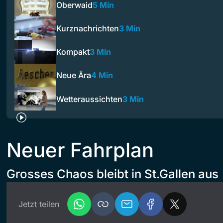
Oberwaid
5 Min
Kurznachrichten
3 Min
Kompakt
3 Min
Neue Ära
4 Min
Wetteraussichten
3 Min
Neuer Fahrplan
Grosses Chaos bleibt in St.Gallen aus
Jetzt teilen