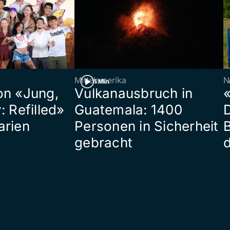
Mittelamerika
N
1 Min
on «Jung,
Vulkanausbruch in
«
: Refilled»
Guatemala: 1400
arien
Personen in Sicherheit
gebracht