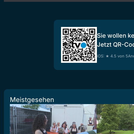
Sie wollen k
Jetzt QR-Co
iOS: ★ 4.5 von 5
And
Meistgesehen