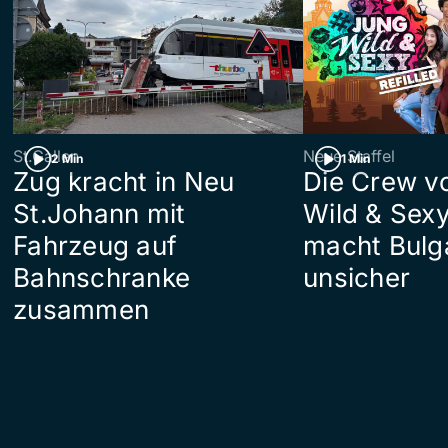
St.Gallen
Neue Staffel
2 Min
1 Min
Zug kracht in Neu
Die Crew v
St.Johann mit
Wild & Sexy
Fahrzeug auf
macht Bulg
Bahnschranke
unsicher
zusammen