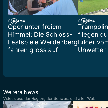
Aktuell
Aktuell
4 Min
3 Min
Oper unter freiem
Trampoli
Himmel: Die Schloss-
fliegen du
Festspiele Werdenberg
Bilder vo
fahren gross auf
Unwetter i
Weitere News
Videos aus der Region, der Schweiz und aller Welt