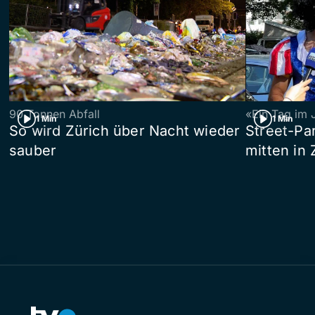
90 Tonnen Abfall
«Ein Tag im 
1 Min
1 Min
So wird Zürich über Nacht wieder
Street-P
sauber
mitten in 