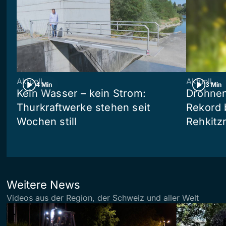
Aktuell
Aktuell
4 Min
3 Min
Kein Wasser – kein Strom:
Drohnen
Thurkraftwerke stehen seit
Rekord 
Wochen still
Rehkitz
Weitere News
Videos aus der Region, der Schweiz und aller Welt