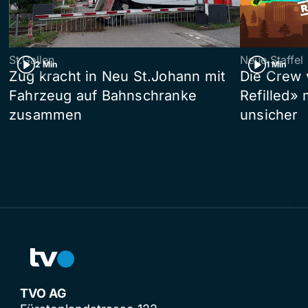
St.Gallen
Neue Staffel
2 Min
1 Min
Zug kracht in Neu St.Johann mit
Die Crew 
Fahrzeug auf Bahnschranke
Refilled»
zusammen
unsicher
TVO AG