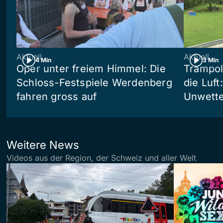
Aktuell
Aktuell
4 Min
3 Min
Oper unter freiem Himmel: Die
Trampol
Schloss-Festspiele Werdenberg
die Luft
fahren gross auf
Unwetter
Weitere News
Videos aus der Region, der Schweiz und aller Welt