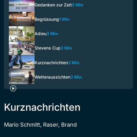
Gedanken zur Zeit
5 Min
Begrüssung
1 Min
Adieu
3 Min
Stevens Cup
3 Min
Kurznachrichten
3 Min
Wetteraussichten
3 Min
Kurznachrichten
Mario Schmitt, Raser, Brand