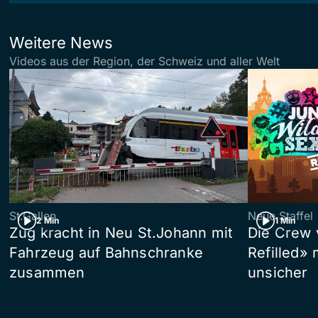
Weitere News
Videos aus der Region, der Schweiz und aller Welt
St.Gallen
Neue Staffel
2 Min
1 Min
Zug kracht in Neu St.Johann mit
Die Crew 
Fahrzeug auf Bahnschranke
Refilled»
zusammen
unsicher