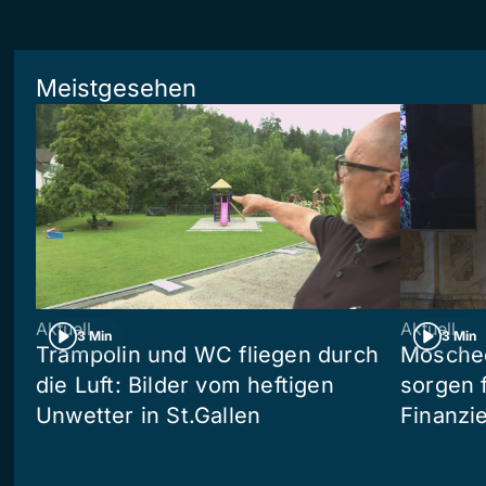
Meistgesehen
Aktuell
Aktuell
3 Min
3 Min
Trampolin und WC fliegen durch
Moschee
die Luft: Bilder vom heftigen
sorgen 
Unwetter in St.Gallen
Finanzi