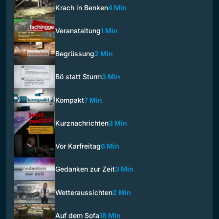
Krach in Benken
4 Min
Veranstaltung
1 Min
Begrüssung
2 Min
Bö statt Sturm
3 Min
Kompakt
7 Min
Kurznachrichten
3 Min
Vor Karfreitag
6 Min
Gedanken zur Zeit
3 Min
Wetteraussichten
2 Min
Auf dem Sofa
18 Min