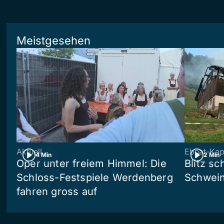
Meistgesehen
Aktuell
Ebnat-Kap
4 Min
2 Min
Oper unter freiem Himmel: Die
Blitz sc
Schloss-Festspiele Werdenberg
Schwein
fahren gross auf