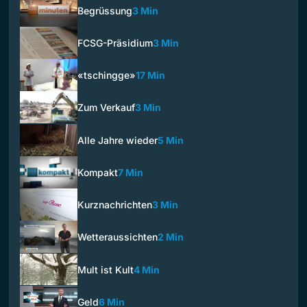
Begrüssung
3 Min
FCSG-Präsidium
3 Min
«tschingge»
17 Min
Zum Verkauf
3 Min
Alle Jahre wieder
5 Min
Kompakt
7 Min
Kurznachrichten
3 Min
Wetteraussichten
2 Min
Mult ist Kult
4 Min
Geld
6 Min