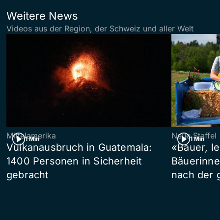
Weitere News
Videos aus der Region, der Schweiz und aller Welt
Mittelamerika
Neue Staffel
1 Min
1 Min
Vulkanausbruch in Guatemala:
«Bauer, l
1400 Personen in Sicherheit
Bäuerinne
gebracht
nach der 