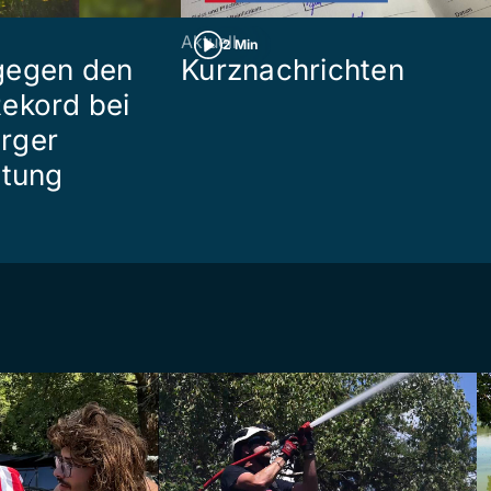
Aktuell
2 Min
gegen den
Kurznachrichten
ekord bei
rger
ttung