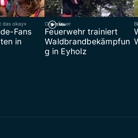
st das okay»
Ohne Feuer
B
1 Min
ade-Fans
Feuerwehr trainiert
ten in
Waldbrandbekämpfun
g in Eyholz