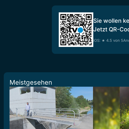
Sie wollen k
Jetzt QR-Co
iOS: ★ 4.5 von 5
And
Meistgesehen