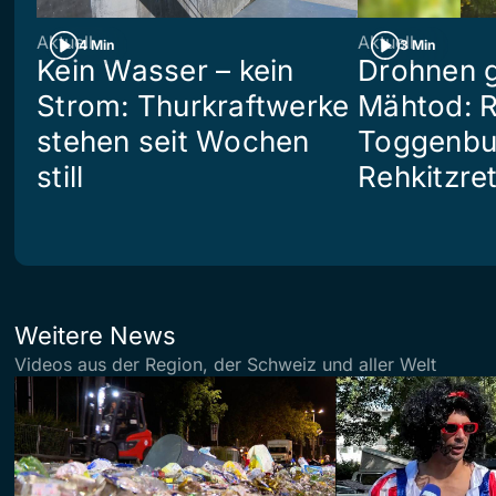
Aktuell
Aktuell
4 Min
3 Min
Kein Wasser – kein
Drohnen 
Strom: Thurkraftwerke
Mähtod: R
stehen seit Wochen
Toggenbu
still
Rehkitzre
Weitere News
Videos aus der Region, der Schweiz und aller Welt