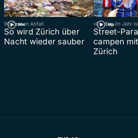
90 Tonnen Abfall
«Ein Tag im Jahr i
1 Min
1 Min
So wird Zürich über
Street-Par
Nacht wieder sauber
campen mit
Zürich