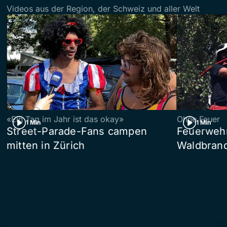
Videos aus der Region, der Schweiz und aller Welt
«Ein Tag im Jahr ist das okay»
Ohne Feuer
1 Min
1 Min
Street-Parade-Fans campen
Feuerwehr 
mitten in Zürich
Waldbrand