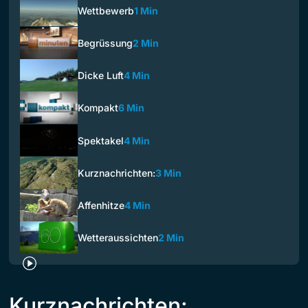
Wettbewerb
1 Min
Begrüssung
2 Min
Dicke Luft
4 Min
Kompakt
6 Min
Spektakel
4 Min
Kurznachrichten:
3 Min
Affenhitze
4 Min
Wetteraussichten
2 Min
Kurznachrichten: