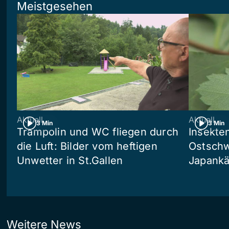
Meistgesehen
Aktuell
Aktuell
3 Min
3 Min
Trampolin und WC fliegen durch
Insekte
die Luft: Bilder vom heftigen
Ostschw
Unwetter in St.Gallen
Japankä
Weitere News